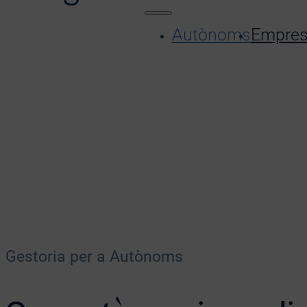
Autònoms
Empre
Gestoria per a Autònoms