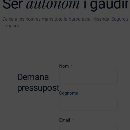
autònom
Ser
i gaudir
Deixa a les nostres mans tota la burocràcia: Hisenda, Seguretat
t'importa.
Nom
Demana
pressupost
Cognoms
Email