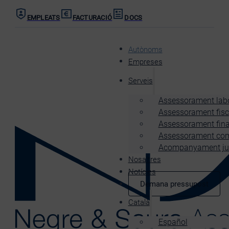
EMPLEATS
FACTURACIÓ
DOCS
Autònoms
Empreses
Serveis
Assessorament lab
Assessorament fisc
Assessorament fina
Assessorament co
Acompanyament jurí
Nosaltres
Notícies
Demana pressupost
Català
Español