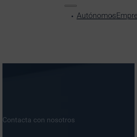
Autónomos
Empr
Contacta con nosotros