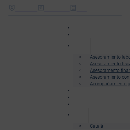
EMPLEADOS
FACTURACIÓN
DOCS
Autónomos
Empresas
Servicios
Asesoramiento labo
Asesoramiento fisc
Asesoramento finan
Asesoramiento con
Acompañamiento jur
Nosotros
Noticias
Pide presupuesto
Español
Català