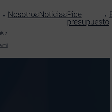
Nosotros
Noticias
Pide
presupuesto
gico
ntil