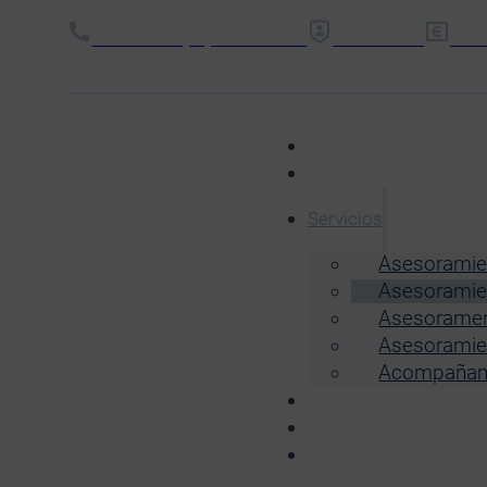
LLÁMANOS: (34) 972 64 04 77
EMPLEADOS
FAC
Español
Autónomos
Empresas
Servicios
Asesoramien
Asesoramien
Asesorament
Asesoramie
Acompañamie
Nosotros
Noticias
Pide presupuesto