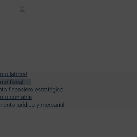
TURACIÓN
DOCS
to laboral
to fiscal
o financiero estratégico
nto contable
nto jurídico y mercantil