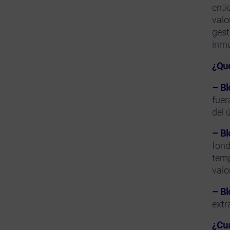
enti
valo
gest
inmu
¿Qué
– Bl
fuer
del 
– Bl
fond
temp
valo
– Bl
extr
¿Cuá