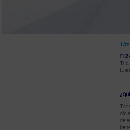
1/m
El
2 
Trib
fuer
¿Qui
Toda
dici
de e
bene