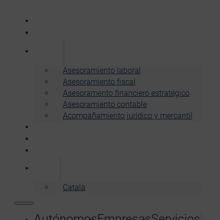
Autónomos
Empresas
Servicios
Asesoramiento laboral
Asesoramiento fiscal
Asesoramento financiero estratégico
Asesoramiento contable
Acompañamiento jurídico y mercantil
Nosotros
Noticias
Pide presupuesto
Español
Català
Autónomos
Empresas
Servicios