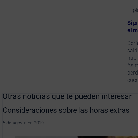
El p
Si p
el m
Será
sald
hubi
Asim
perd
cuen
Otras noticias que te pueden interesar
Consideraciones sobre las horas extras
5 de agosto de 2019