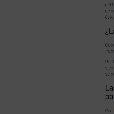
del 
de s
éste
¿L
Cabe
trab
Por 
siem
se p
La
pa
Recu