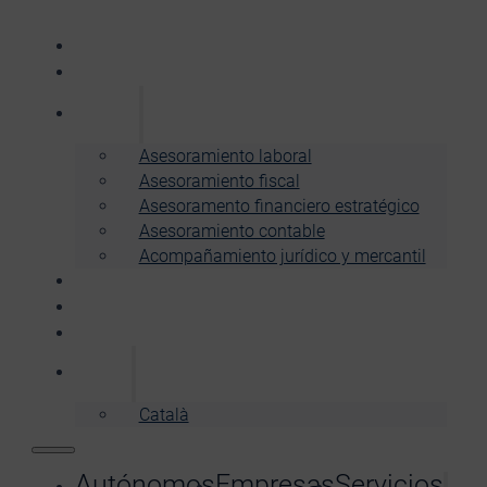
Autónomos
Empresas
Servicios
Asesoramiento laboral
Asesoramiento fiscal
Asesoramento financiero estratégico
Asesoramiento contable
Acompañamiento jurídico y mercantil
Nosotros
Noticias
Pide presupuesto
Español
Català
Autónomos
Empresas
Servicios