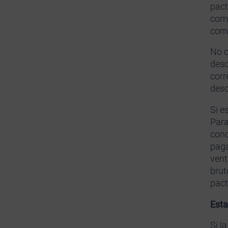
pact
comp
comp
No o
desc
corr
des
Si e
Para
conc
paga
vent
brut
pact
Esta
Si l