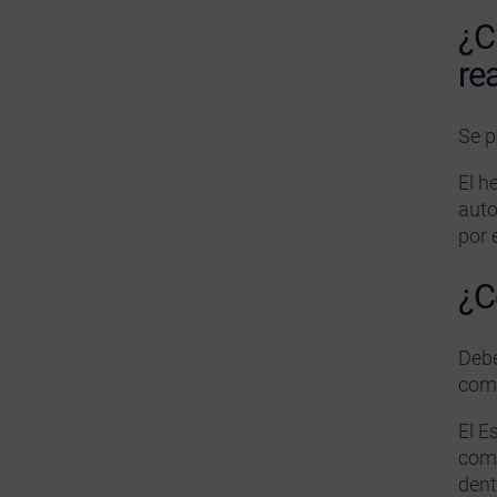
¿C
re
Se p
El h
auto
por 
¿C
Debe
com
El E
como
dent